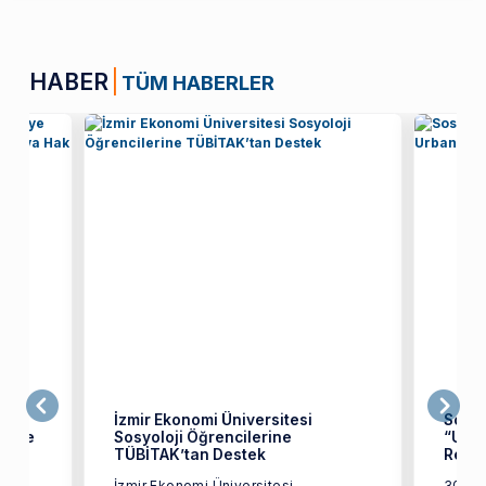
HABER
TÜM HABERLER
Dr.
İzmir Ekonomi Üniversitesi
Sosyo
Proje
Sosyoloji Öğrencilerine
“Und
TÜBİTAK’tan Destek
Rede
Dr.
İzmir Ekonomi Üniversitesi
30 Eki