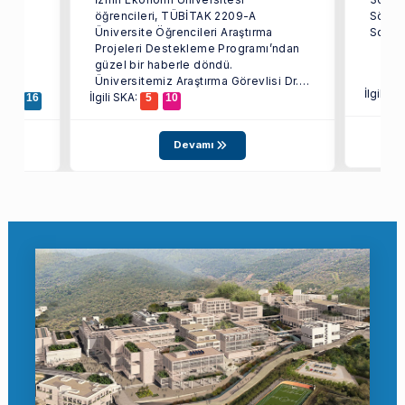
öğrencileri, TÜBİTAK 2209-A
Sönme
Üniversite Öğrencileri Araştırma
Projeleri Destekleme Programı’ndan
n
güzel bir haberle döndü.
Üniversitemiz Araştırma Görevlisi Dr.
İlgili S
İlgili SKA:
...
13
16
5
10
Devamı