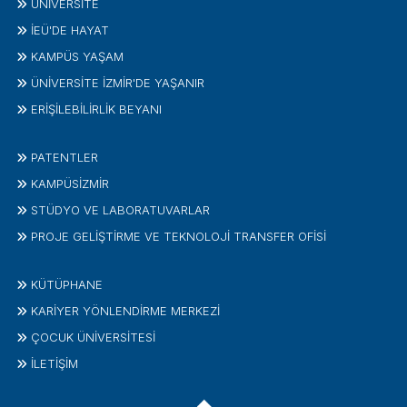
ÜNIVERSITE
İEÜ'DE HAYAT
KAMPÜS YAŞAM
ÜNİVERSİTE İZMİR'DE YAŞANIR
ERİŞİLEBİLİRLİK BEYANI
PATENTLER
KAMPÜSİZMIR
STÜDYO VE LABORATUVARLAR
PROJE GELIŞTIRME VE TEKNOLOJI TRANSFER OFISI
KÜTÜPHANE
KARİYER YÖNLENDİRME MERKEZİ
ÇOCUK ÜNIVERSITESI
İLETIŞIM