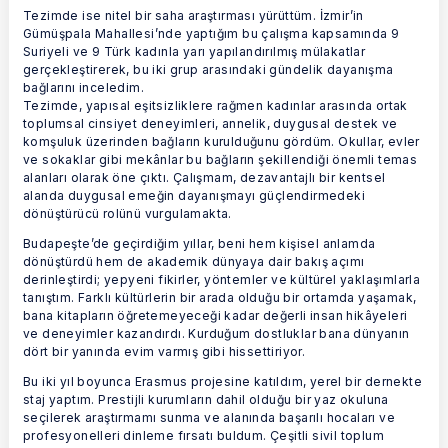
Tezimde ise nitel bir saha araştırması yürüttüm. İzmir’in
Gümüşpala Mahallesi’nde yaptığım bu çalışma kapsamında 9
Suriyeli ve 9 Türk kadınla yarı yapılandırılmış mülakatlar
gerçekleştirerek, bu iki grup arasındaki gündelik dayanışma
bağlarını inceledim.
Tezimde, yapısal eşitsizliklere rağmen kadınlar arasında ortak
toplumsal cinsiyet deneyimleri, annelik, duygusal destek ve
komşuluk üzerinden bağların kurulduğunu gördüm. Okullar, evler
ve sokaklar gibi mekânlar bu bağların şekillendiği önemli temas
alanları olarak öne çıktı. Çalışmam, dezavantajlı bir kentsel
alanda duygusal emeğin dayanışmayı güçlendirmedeki
dönüştürücü rolünü vurgulamakta.
Budapeşte’de geçirdiğim yıllar, beni hem kişisel anlamda
dönüştürdü hem de akademik dünyaya dair bakış açımı
derinleştirdi; yepyeni fikirler, yöntemler ve kültürel yaklaşımlarla
tanıştım. Farklı kültürlerin bir arada olduğu bir ortamda yaşamak,
bana kitapların öğretemeyeceği kadar değerli insan hikâyeleri
ve deneyimler kazandırdı. Kurduğum dostluklar bana dünyanın
dört bir yanında evim varmış gibi hissettiriyor.
Bu iki yıl boyunca Erasmus projesine katıldım, yerel bir dernekte
staj yaptım. Prestijli kurumların dahil olduğu bir yaz okuluna
seçilerek araştırmamı sunma ve alanında başarılı hocaları ve
profesyonelleri dinleme fırsatı buldum. Çeşitli sivil toplum