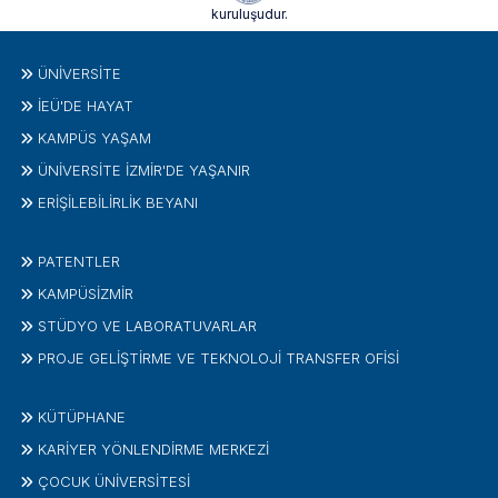
kuruluşudur.
ÜNIVERSITE
İEÜ'DE HAYAT
KAMPÜS YAŞAM
ÜNİVERSİTE İZMİR'DE YAŞANIR
ERİŞİLEBİLİRLİK BEYANI
PATENTLER
KAMPÜSİZMIR
STÜDYO VE LABORATUVARLAR
PROJE GELIŞTIRME VE TEKNOLOJI TRANSFER OFISI
KÜTÜPHANE
KARİYER YÖNLENDİRME MERKEZİ
ÇOCUK ÜNIVERSITESI