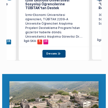
Dr.
İzmir Ekonomi Üniversitesi
Sosyo
Proje
Sosyoloji Öğrencilerine
“Und
TÜBİTAK’tan Destek
Rede
Dr.
İzmir Ekonomi Üniversitesi
30 Eki
öğrencileri, TÜBİTAK 2209-A
Sönme
Üniversite Öğrencileri Araştırma
Projeleri Destekleme Programı’ndan
n
güzel bir haberle döndü.
Üniversitemiz Araştırma Görevlisi Dr.
İlgili S
İlgili SKA:
...
13
16
5
10
Devamı