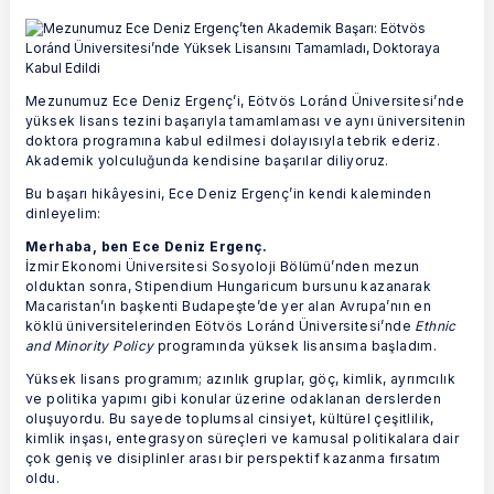
Mezunumuz Ece Deniz Ergenç’i, Eötvös Loránd Üniversitesi’nde
yüksek lisans tezini başarıyla tamamlaması ve aynı üniversitenin
doktora programına kabul edilmesi dolayısıyla tebrik ederiz.
Akademik yolculuğunda kendisine başarılar diliyoruz.
Bu başarı hikâyesini, Ece Deniz Ergenç’in kendi kaleminden
dinleyelim:
Merhaba, ben Ece Deniz Ergenç.
İzmir Ekonomi Üniversitesi Sosyoloji Bölümü’nden mezun
olduktan sonra, Stipendium Hungaricum bursunu kazanarak
Macaristan’ın başkenti Budapeşte’de yer alan Avrupa’nın en
köklü üniversitelerinden Eötvös Loránd Üniversitesi’nde
Ethnic
and Minority Policy
programında yüksek lisansıma başladım.
Yüksek lisans programım; azınlık gruplar, göç, kimlik, ayrımcılık
ve politika yapımı gibi konular üzerine odaklanan derslerden
oluşuyordu. Bu sayede toplumsal cinsiyet, kültürel çeşitlilik,
kimlik inşası, entegrasyon süreçleri ve kamusal politikalara dair
çok geniş ve disiplinler arası bir perspektif kazanma fırsatım
oldu.