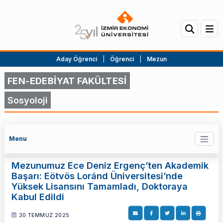
Aday Öğrenci
|
Öğrenci
|
Mezun
FEN-EDEBİYAT FAKÜLTESİ
Sosyoloji
Menu
Mezunumuz Ece Deniz Ergenç’ten Akademik
Başarı: Eötvös Loránd Üniversitesi’nde
Yüksek Lisansını Tamamladı, Doktoraya
Kabul Edildi
30 TEMMUZ 2025