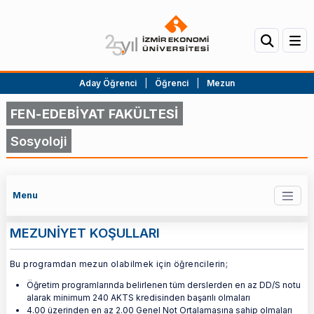
Aday Öğrenci
|
Öğrenci
|
Mezun
FEN-EDEBİYAT FAKÜLTESİ
Sosyoloji
Menu
MEZUNİYET KOŞULLARI
Bu programdan mezun olabilmek için öğrencilerin;
Öğretim programlarında belirlenen tüm derslerden en az DD/S notu
alarak minimum 240 AKTS kredisinden başarılı olmaları
4.00 üzerinden en az 2.00 Genel Not Ortalamasına sahip olmaları