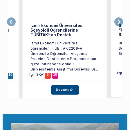
Dr.
İzmir Ekonomi Üniversitesi
Sosyo
Proje
Sosyoloji Öğrencilerine
“Und
TÜBİTAK’tan Destek
Rede
Dr.
İzmir Ekonomi Üniversitesi
30 Eki
öğrencileri, TÜBİTAK 2209-A
Sönme
Üniversite Öğrencileri Araştırma
Projeleri Destekleme Programı’ndan
n
güzel bir haberle döndü.
Üniversitemiz Araştırma Görevlisi Dr.
İlgili S
İlgili SKA:
...
13
16
5
10
Devamı