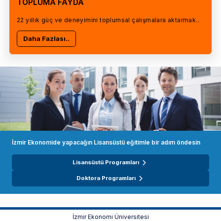
TOPLUMA FAYDA
22 yıllık güç ve deneyimini toplumsal çalışmalara aktarmak..
Daha Fazlası..
İzmir Ekonomide yapacağın Lisansüstü eğitimle bir adım öndesin
Lisansüstü Programları
Doktora Programları
İzmir Ekonomi Üniversitesi