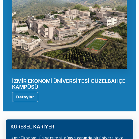
İZMİR EKONOMİ ÜNİVERSİTESİ GÜZELBAHÇE
KAMPÜSÜ
Detaylar
KÜRESEL KARİYER
İzmir Ekonomi Üniversitesi, dünya çapında bir üniversiteye