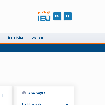
EN
İLETIŞIM
25. YIL
Ana Sayfa
ı
+
Hakkımızda