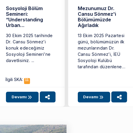
Sosyoloji Bölüm
Mezunumuz Dr.
Semineri:
Cansu Sönmez'i
“Understanding
Bölümümüzde
Urban
Ağırladık
Redevelopment in
30 Ekim 2025 tarihinde
13 Ekim 2025 Pazartesi
Hasankeyf”
Dr. Cansu Sönmez’i
günü, bölümümüzün ilk
konuk edeceğimiz
mezunlarından Dr.
Sosyoloji Semineri’ne
Cansu Sönmez’i, İEÜ
davetlisiniz. ...
Sosyoloji Kulübü
tarafından düzenlenen
etkinlik kapsamında
ağırlama fırsatı ...
İlgili SKA:
11
Devamı
Devamı