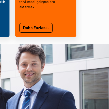
rlık
toplumsal çalışmalara
aktarmak..
Daha Fazlası..