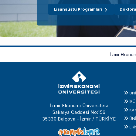
Lisansüstü Programları
Doktora
İzmir Ekonom
ÜN
İEÜ
İzmir Ekonomi Üniversitesi
KA
Sakarya Caddesi No:156
35330 Balçova - İzmir / TÜRKİYE
ÜNİ
ERİ