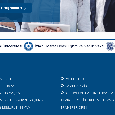
 Programları
i Üniversitesi
İzmir Ticaret Odası Eğitim ve Sağlık Vakfı
IVERSITE
PATENTLER
'DE HAYAT
KAMPÜSİZMIR
MPÜS YAŞAM
STÜDYO VE LABORATUVARLA
VERSİTE İZMİR'DE YAŞANIR
PROJE GELIŞTIRME VE TEKNO
ŞİLEBİLİRLİK BEYANI
TRANSFER OFISI