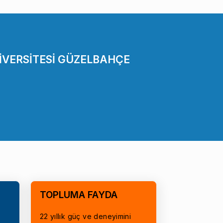
İVERSİTESİ GÜZELBAHÇE
TOPLUMA FAYDA
22 yıllık güç ve deneyimini