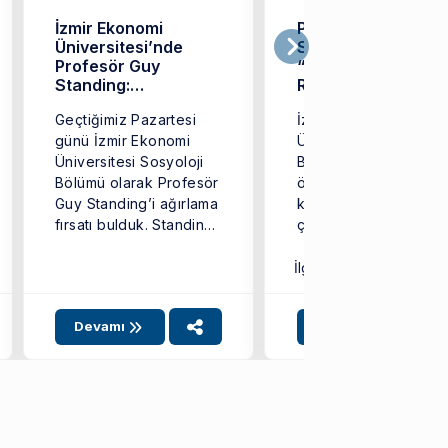
İzmir Ekonomi
Profesör Guy
Üniversitesi’nde
Standing Söyleşisi:
Profesör Guy
“The Precariat:
Standing:
Rentier Capitalism'
“Prekarya” Üzerine
Dangerous Class”
Geçtiğimiz Pazartesi
İzmir Ekonomi
günü İzmir Ekonomi
Üniversitesi Sosyoloji
Üniversitesi Sosyoloji
Bölümü, Güz 2025
Bölümü olarak Profesör
öğretim döneminin ilk
Guy Standing’i ağırlama
konuşmacısı olarak
fırsatı bulduk. Standing,
çalışma hayatı ve
konuşmasında yeni bir
güvencesiz çalışmayl
toplumsal sınıf ...
ilgili öncü çalışmalarıy
İlgili SKA:
8
...
Devamı
Devamı