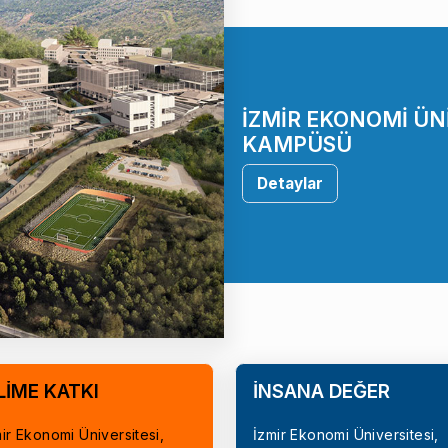
İZMİR EKONOMİ ÜN
KAMPÜSÜ
Detaylar
LİME KATKI
İNSANA DEĞER
ir Ekonomi Üniversitesi,
İzmir Ekonomi Üniversitesi,