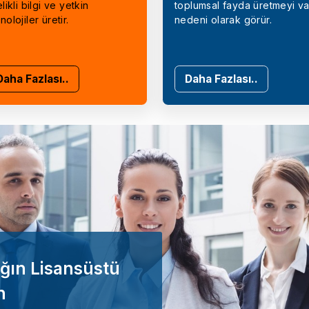
elikli bilgi ve yetkin
toplumsal fayda üretmeyi va
nolojiler üretir.
nedeni olarak görür.
Daha Fazlası..
Daha Fazlası..
ğın Lisansüstü
n