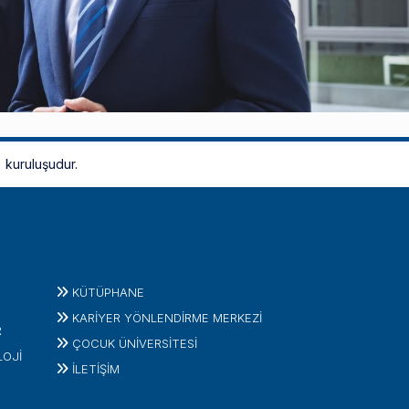
kuruluşudur.
KÜTÜPHANE
KARİYER YÖNLENDİRME MERKEZİ
R
ÇOCUK ÜNIVERSITESI
LOJI
İLETIŞIM